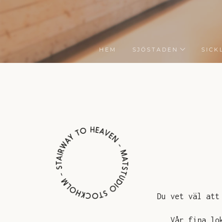
HEM
SJÖSTADEN
SICK
Du vet väl att
Vår fina lo