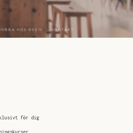
JOBBA HOS OSS
KONTAKT
lusivt för dig
ningskurser,