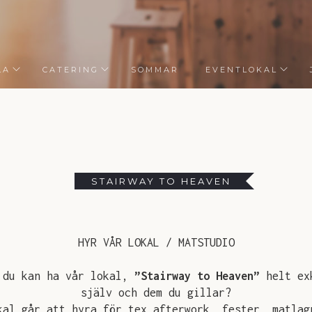
LA
CATERING
SOMMAR
EVENTLOKAL
STAIRWAY TO HEAVEN
HYR VÅR LOKAL / MATSTUDIO
 du kan ha vår lokal,
”Stairway to Heaven”
helt exk
själv och dem du gillar?
kal går att hyra för tex afterwork, fester, matlag