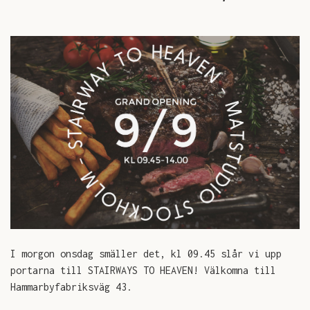
SOMMAR
EVENTLOKAL
JOBBA HOS OSS
KONTAKT
I morgon onsdag smäller det, kl 09.45 slår vi upp
portarna till STAIRWAYS TO HEAVEN!
Välkomna till
Hammarbyfabriksväg 43.