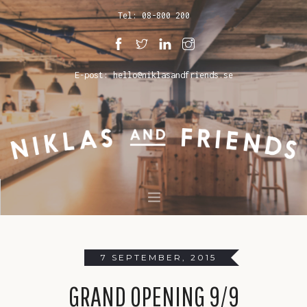
Tel: 08-800 200
E-post: hello@niklasandfriends.se
HEM
SJÖSTADEN
7 SEPTEMBER, 2015
SICKLA
GRAND OPENING 9/9
CATERING